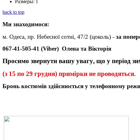
Размеры:
1
back to top
Ми
знаходимося:
м. Одеса, пр. Небесної сотні, 47/2 (цоколь) -
за попе
067-41-505-41 (Viber)
Олена та Вікторія
Просимо звернути вашу увагу
,
що у період з
(з 15 по 29 грудня) примірки не проводяться.
Бронь
костюмів
здійснюється у телефонному реж