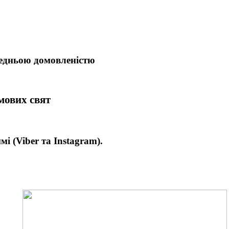
редньою домовленістю
имових свят
имі
(Viber та Instagram).