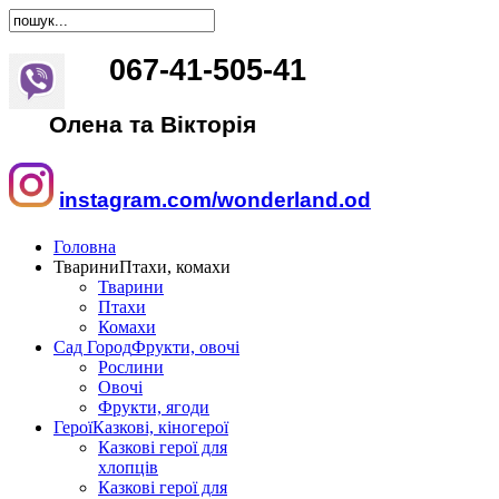
067
-
41
-
505
-
41
Олена та Вікторія
instagram.com/wonderland.od
Головна
Тварини
Птахи, комахи
Тварини
Птахи
Комахи
Сад Город
Фрукти, овочі
Рослини
Овочі
Фрукти, ягоди
Герої
Казкові, кіногерої
Казкові герої для
хлопців
Казкові герої для