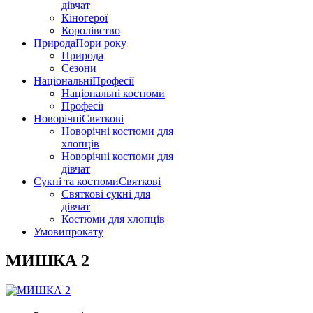
дівчат
Кіногерої
Королівство
Природа
Пори року
Природа
Сезони
Національні
Професії
Національні костюми
Професії
Новорічні
Святкові
Новорічні костюми для
хлопців
Новорічні костюми для
дівчат
Сукні та костюми
Святкові
Святкові сукні для
дівчат
Костюми для хлопців
Умови
прокату
МИШКА 2