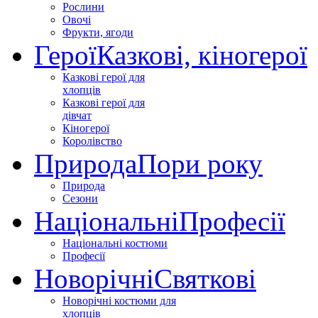
Рослини
Овочі
Фрукти, ягоди
Герої
Казкові, кіногерої
Казкові герої для
хлопців
Казкові герої для
дівчат
Кіногерої
Королівство
Природа
Пори року
Природа
Сезони
Національні
Професії
Національні костюми
Професії
Новорічні
Святкові
Новорічні костюми для
хлопців