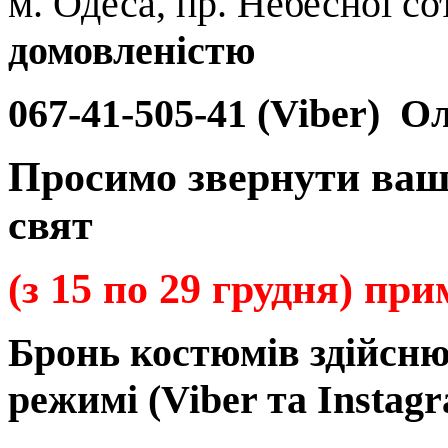
м. Одеса, пр. Небесної сот
домовленістю
067-41-505-41 (Viber)
Ол
Просимо звернути ваш
свят
(з 15 по 29 грудня) пр
Бронь
костюмів
здійсн
режимі
(Viber та Instagr