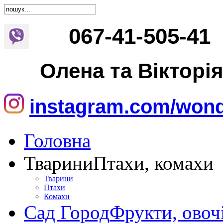
067
-
41
-
505
-
41
Олена та Вікторі
instagram.com/wond
Головна
Тварини
Птахи, комахи
Тварини
Птахи
Комахи
Сад Город
Фрукти, овоч