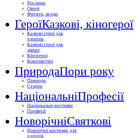
Рослини
Овочі
Фрукти, ягоди
Герої
Казкові, кіногерої
Казкові герої для
хлопців
Казкові герої для
дівчат
Кіногерої
Королівство
Природа
Пори року
Природа
Сезони
Національні
Професії
Національні костюми
Професії
Новорічні
Святкові
Новорічні костюми для
хлопців