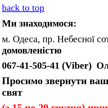
back to top
Ми
знаходимося:
м. Одеса, пр. Небесної сот
домовленістю
067-41-505-41 (Viber)
Ол
Просимо звернути ваш
свят
(з 15 по 29 грудня) пр