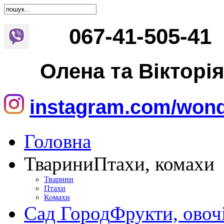
067
-
41
-
505
-
41
Олена та Вікторі
instagram.com/wond
Головна
Тварини
Птахи, комахи
Тварини
Птахи
Комахи
Сад Город
Фрукти, овоч