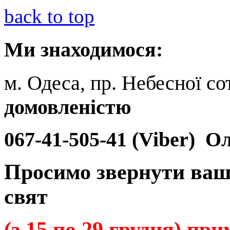
back to top
Ми
знаходимося:
м. Одеса, пр. Небесної сот
домовленістю
067-41-505-41 (Viber)
Ол
Просимо звернути ваш
свят
(з 15 по 29 грудня) пр