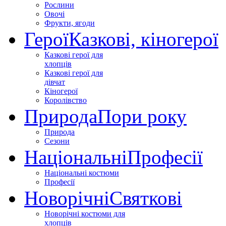
Рослини
Овочі
Фрукти, ягоди
Герої
Казкові, кіногерої
Казкові герої для
хлопців
Казкові герої для
дівчат
Кіногерої
Королівство
Природа
Пори року
Природа
Сезони
Національні
Професії
Національні костюми
Професії
Новорічні
Святкові
Новорічні костюми для
хлопців