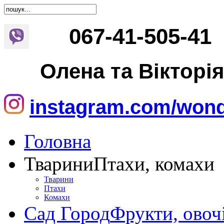
067
-
41
-
505
-
41
Олена та Вікторі
instagram.com/wond
Головна
Тварини
Птахи, комахи
Тварини
Птахи
Комахи
Сад Город
Фрукти, овоч