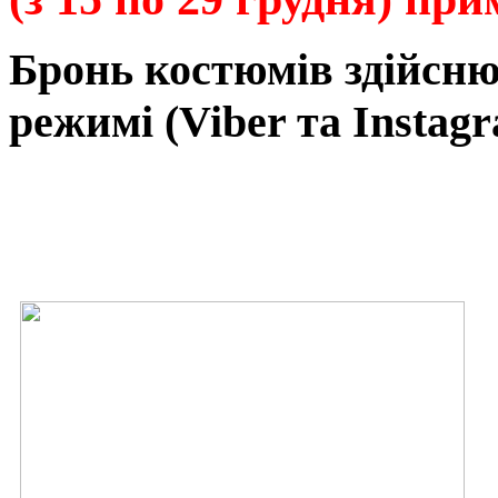
Бронь
костюмів
здійсн
режимі
(Viber та Instagr