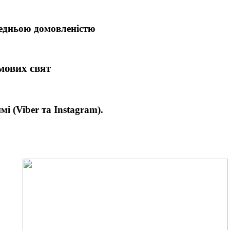
редньою домовленістю
имових свят
имі
(Viber та Instagram).