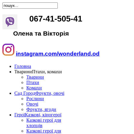
067
-
41
-
505
-
41
Олена та Вікторія
instagram.com/wonderland.od
Головна
Тварини
Птахи, комахи
Тварини
Птахи
Комахи
Сад Город
Фрукти, овочі
Рослини
Овочі
Фрукти, ягоди
Герої
Казкові, кіногерої
Казкові герої для
хлопців
Казкові герої для