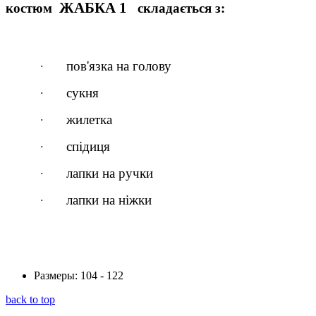
ЖАБКА 1
костюм
складається з:
·
пов'язка на голову
·
сукня
·
жилетка
·
спідиця
·
лапки на ручки
·
лапки на ніжки
Размеры:
104 - 122
back to top