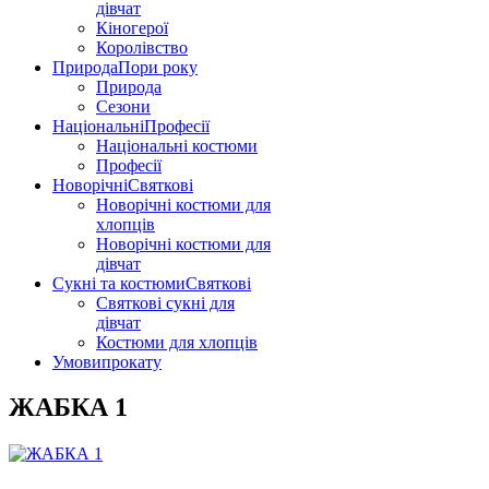
дівчат
Кіногерої
Королівство
Природа
Пори року
Природа
Сезони
Національні
Професії
Національні костюми
Професії
Новорічні
Святкові
Новорічні костюми для
хлопців
Новорічні костюми для
дівчат
Сукні та костюми
Святкові
Святкові сукні для
дівчат
Костюми для хлопців
Умови
прокату
ЖАБКА 1