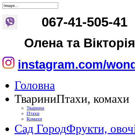
067
-
41
-
505
-
41
Олена та Вікторі
instagram.com/wond
Головна
Тварини
Птахи, комахи
Тварини
Птахи
Комахи
Сад Город
Фрукти, овоч