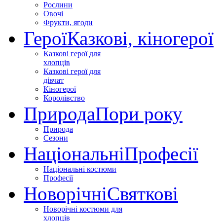
Рослини
Овочі
Фрукти, ягоди
Герої
Казкові, кіногерої
Казкові герої для
хлопців
Казкові герої для
дівчат
Кіногерої
Королівство
Природа
Пори року
Природа
Сезони
Національні
Професії
Національні костюми
Професії
Новорічні
Святкові
Новорічні костюми для
хлопців