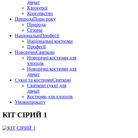
дівчат
Кіногерої
Королівство
Природа
Пори року
Природа
Сезони
Національні
Професії
Національні костюми
Професії
Новорічні
Святкові
Новорічні костюми для
хлопців
Новорічні костюми для
дівчат
Сукні та костюми
Святкові
Святкові сукні для
дівчат
Костюми для хлопців
Умови
прокату
КІТ СІРИЙ 1