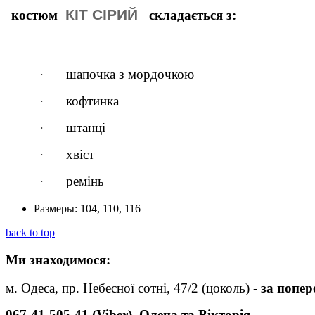
КІТ СІРИЙ
костюм
складається з:
·
шапочка з мордочкою
·
кофтинка
·
штанці
·
хвіст
·
ремінь
Размеры:
104, 110, 116
back to top
Ми
знаходимося:
м. Одеса, пр. Небесної сотні, 47/2 (цоколь) -
за попе
067-41-505-41 (Viber)
Олена та Вікторія