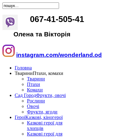
067
-
41
-
505
-
41
Олена та Вікторія
instagram.com/wonderland.od
Головна
Тварини
Птахи, комахи
Тварини
Птахи
Комахи
Сад Город
Фрукти, овочі
Рослини
Овочі
Фрукти, ягоди
Герої
Казкові, кіногерої
Казкові герої для
хлопців
Казкові герої для