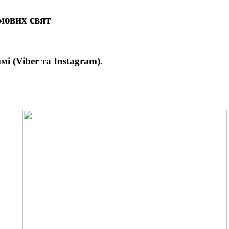
имових свят
имі
(Viber та Instagram).