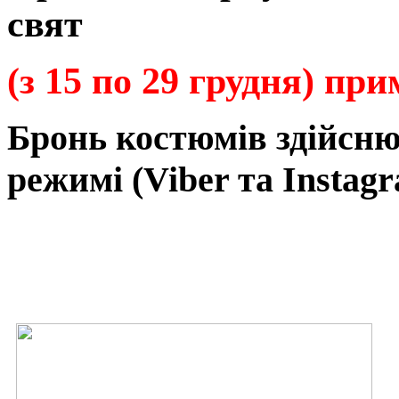
свят
(з 15 по 29 грудня) пр
Бронь
костюмів
здійсн
режимі
(Viber та Instagr