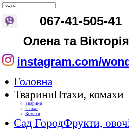
067
-
41
-
505
-
41
Олена та Вікторі
instagram.com/wond
Головна
Тварини
Птахи, комахи
Тварини
Птахи
Комахи
Сад Город
Фрукти, овоч