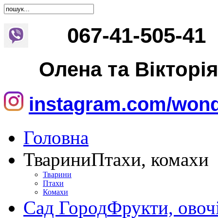
067
-
41
-
505
-
41
Олена та Вікторі
instagram.com/wond
Головна
Тварини
Птахи, комахи
Тварини
Птахи
Комахи
Сад Город
Фрукти, овоч