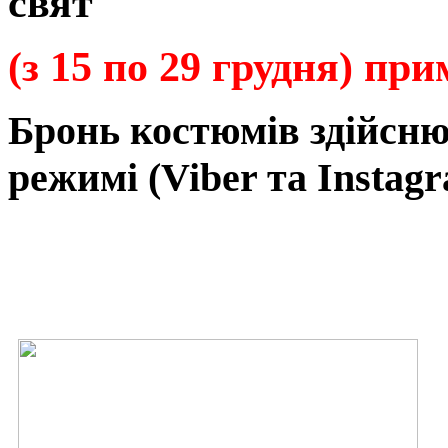
свят
(з 15 по 29 грудня) пр
Бронь
костюмів
здійсн
режимі
(Viber та Instagr