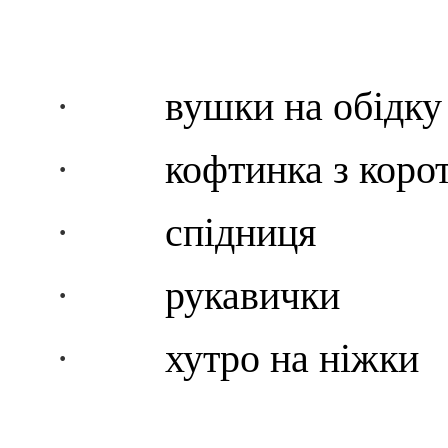
·
вушки на обідку
·
кофтинка з коро
·
спідниця
·
рукавички
·
хутро на ніжки