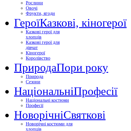
Рослини
Овочі
Фрукти, ягоди
Герої
Казкові, кіногерої
Казкові герої для
хлопців
Казкові герої для
дівчат
Кіногерої
Королівство
Природа
Пори року
Природа
Сезони
Національні
Професії
Національні костюми
Професії
Новорічні
Святкові
Новорічні костюми для
хлопців