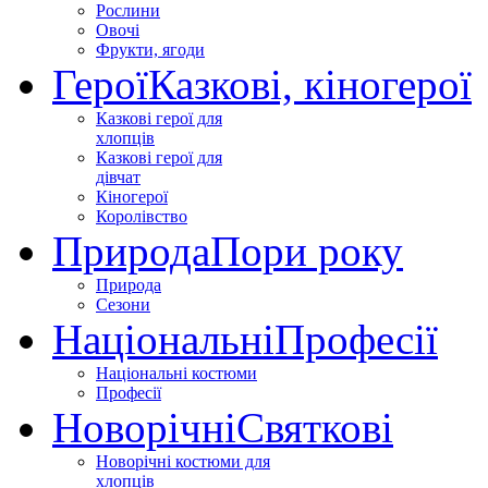
Рослини
Овочі
Фрукти, ягоди
Герої
Казкові, кіногерої
Казкові герої для
хлопців
Казкові герої для
дівчат
Кіногерої
Королівство
Природа
Пори року
Природа
Сезони
Національні
Професії
Національні костюми
Професії
Новорічні
Святкові
Новорічні костюми для
хлопців