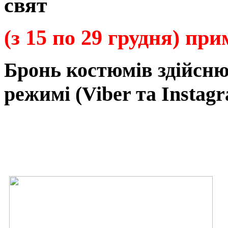
свят
(з 15 по 29 грудня) пр
Бронь
костюмів
здійсн
режимі
(Viber та Instagr