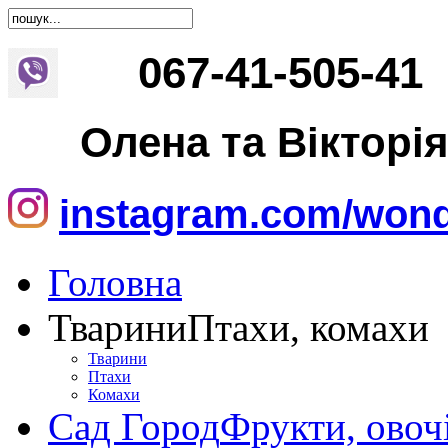
067
-
41
-
505
-
41
Олена та Вікторі
instagram.com/wond
Головна
Тварини
Птахи, комахи
Тварини
Птахи
Комахи
Сад Город
Фрукти, овоч