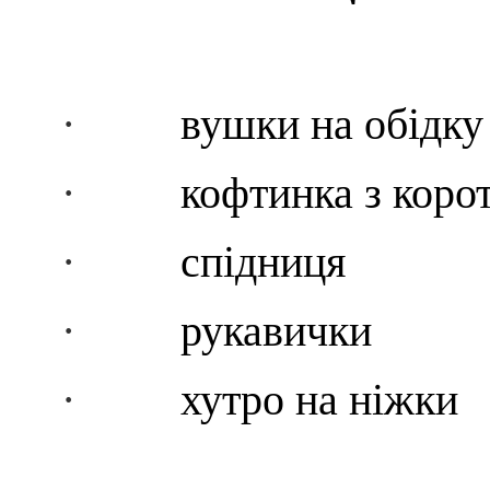
·
вушки на обідку
·
кофтинка з коро
·
спідниця
·
рукавички
·
хутро на ніжки