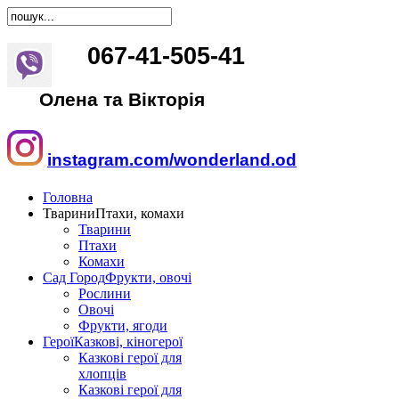
067
-
41
-
505
-
41
Олена та Вікторія
instagram.com/wonderland.od
Головна
Тварини
Птахи, комахи
Тварини
Птахи
Комахи
Сад Город
Фрукти, овочі
Рослини
Овочі
Фрукти, ягоди
Герої
Казкові, кіногерої
Казкові герої для
хлопців
Казкові герої для