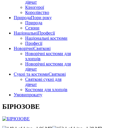
дівчат
Кіногерої
Королівство
Природа
Пори року
Природа
Сезони
Національні
Професії
Національні костюми
Професії
Новорічні
Святкові
Новорічні костюми для
хлопців
Новорічні костюми для
дівчат
Сукні та костюми
Святкові
Святкові сукні для
дівчат
Костюми для хлопців
Умови
прокату
БІРЮЗОВЕ