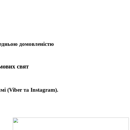
редньою домовленістю
имових свят
имі
(Viber та Instagram).