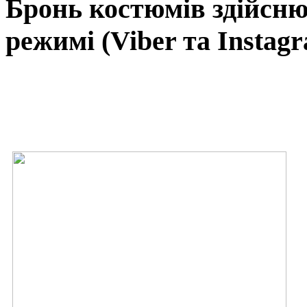
Бронь
костюмів
здійсн
режимі
(Viber та Instagr