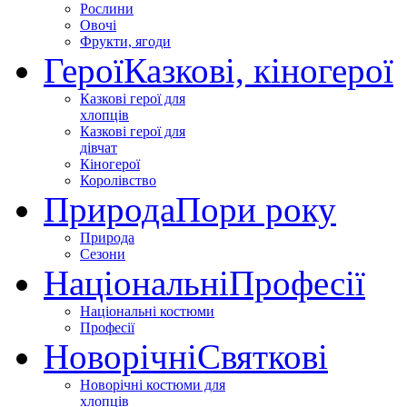
Рослини
Овочі
Фрукти, ягоди
Герої
Казкові, кіногерої
Казкові герої для
хлопців
Казкові герої для
дівчат
Кіногерої
Королівство
Природа
Пори року
Природа
Сезони
Національні
Професії
Національні костюми
Професії
Новорічні
Святкові
Новорічні костюми для
хлопців