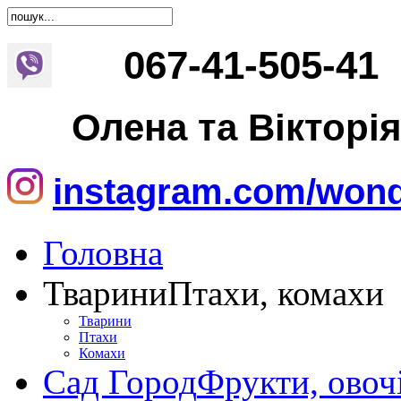
067
-
41
-
505
-
41
Олена та Вікторі
instagram.com/wond
Головна
Тварини
Птахи, комахи
Тварини
Птахи
Комахи
Сад Город
Фрукти, овоч