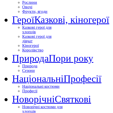
Рослини
Овочі
Фрукти, ягоди
Герої
Казкові, кіногерої
Казкові герої для
хлопців
Казкові герої для
дівчат
Кіногерої
Королівство
Природа
Пори року
Природа
Сезони
Національні
Професії
Національні костюми
Професії
Новорічні
Святкові
Новорічні костюми для
хлопців