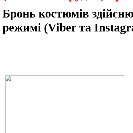
Бронь
костюмів
здійсн
режимі
(Viber та Instagr