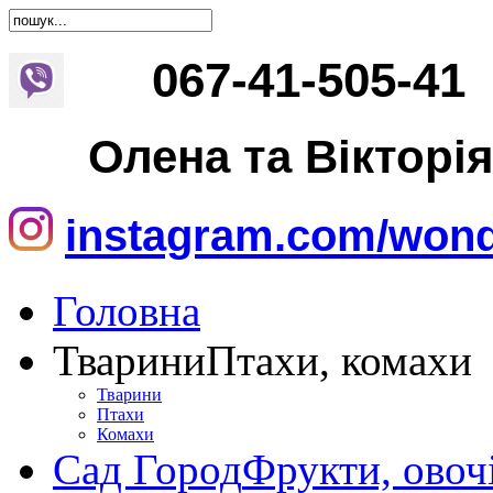
067
-
41
-
505
-
41
Олена та Вікторі
instagram.com/wond
Головна
Тварини
Птахи, комахи
Тварини
Птахи
Комахи
Сад Город
Фрукти, овоч