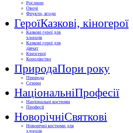
Рослини
Овочі
Фрукти, ягоди
Герої
Казкові, кіногерої
Казкові герої для
хлопців
Казкові герої для
дівчат
Кіногерої
Королівство
Природа
Пори року
Природа
Сезони
Національні
Професії
Національні костюми
Професії
Новорічні
Святкові
Новорічні костюми для
хлопців