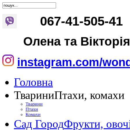
067
-
41
-
505
-
41
Олена та Вікторі
instagram.com/wond
Головна
Тварини
Птахи, комахи
Тварини
Птахи
Комахи
Сад Город
Фрукти, овоч