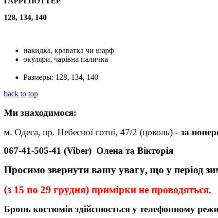
ГАРРІ ПОТТЕР
128, 134, 140
накидка, краватка чи шарф
окуляри, чарівна паличка
Размеры:
128, 134, 140
back to top
Ми
знаходимося:
м. Одеса, пр. Небесної сотні, 47/2 (цоколь) -
за попе
067-41-505-41 (Viber)
Олена та Вікторія
Просимо звернути вашу увагу
,
що у період з
(з 15 по 29 грудня) примірки не проводяться.
Бронь
костюмів
здійснюється у телефонному реж