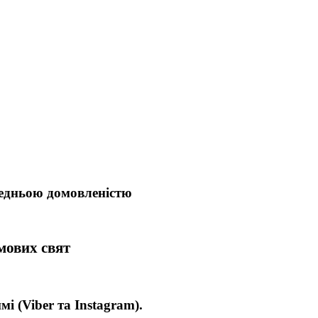
редньою домовленістю
имових свят
имі
(Viber та Instagram).