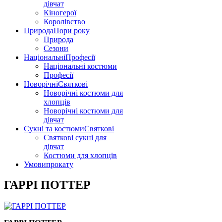
дівчат
Кіногерої
Королівство
Природа
Пори року
Природа
Сезони
Національні
Професії
Національні костюми
Професії
Новорічні
Святкові
Новорічні костюми для
хлопців
Новорічні костюми для
дівчат
Сукні та костюми
Святкові
Святкові сукні для
дівчат
Костюми для хлопців
Умови
прокату
ГАРРІ ПОТТЕР