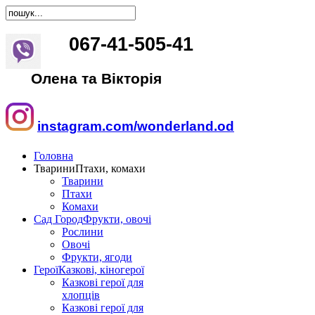
067
-
41
-
505
-
41
Олена та Вікторія
instagram.com/wonderland.od
Головна
Тварини
Птахи, комахи
Тварини
Птахи
Комахи
Сад Город
Фрукти, овочі
Рослини
Овочі
Фрукти, ягоди
Герої
Казкові, кіногерої
Казкові герої для
хлопців
Казкові герої для