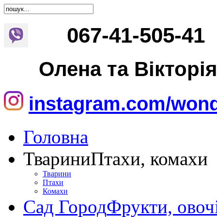
067
-
41
-
505
-
41
Олена та Вікторі
instagram.com/wond
Головна
Тварини
Птахи, комахи
Тварини
Птахи
Комахи
Сад Город
Фрукти, овоч