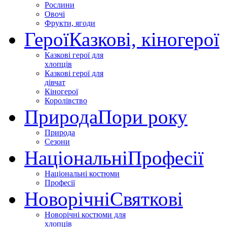
Рослини
Овочі
Фрукти, ягоди
Герої
Казкові, кіногерої
Казкові герої для
хлопців
Казкові герої для
дівчат
Кіногерої
Королівство
Природа
Пори року
Природа
Сезони
Національні
Професії
Національні костюми
Професії
Новорічні
Святкові
Новорічні костюми для
хлопців