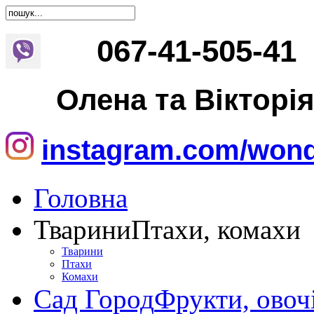
067
-
41
-
505
-
41
Олена та Вікторі
instagram.com/wond
Головна
Тварини
Птахи, комахи
Тварини
Птахи
Комахи
Сад Город
Фрукти, овоч