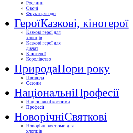
Рослини
Овочі
Фрукти, ягоди
Герої
Казкові, кіногерої
Казкові герої для
хлопців
Казкові герої для
дівчат
Кіногерої
Королівство
Природа
Пори року
Природа
Сезони
Національні
Професії
Національні костюми
Професії
Новорічні
Святкові
Новорічні костюми для
хлопців