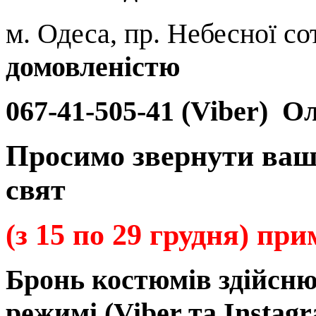
м. Одеса, пр. Небесної сот
домовленістю
067-41-505-41 (Viber)
Ол
Просимо звернути ваш
свят
(з 15 по 29 грудня) пр
Бронь
костюмів
здійсн
режимі
(Viber та Instagr