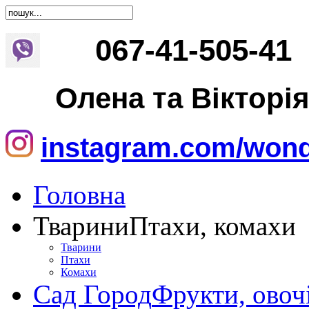
067
-
41
-
505
-
41
Олена та Вікторі
instagram.com/wond
Головна
Тварини
Птахи, комахи
Тварини
Птахи
Комахи
Сад Город
Фрукти, овоч