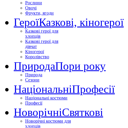
Рослини
Овочі
Фрукти, ягоди
Герої
Казкові, кіногерої
Казкові герої для
хлопців
Казкові герої для
дівчат
Кіногерої
Королівство
Природа
Пори року
Природа
Сезони
Національні
Професії
Національні костюми
Професії
Новорічні
Святкові
Новорічні костюми для
хлопців