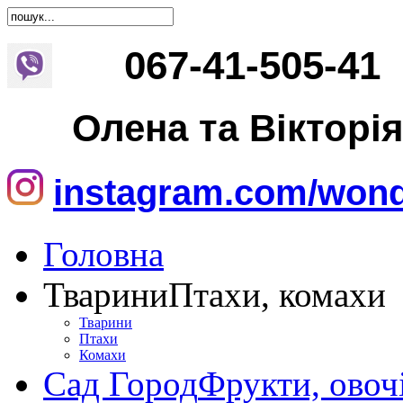
067
-
41
-
505
-
41
Олена та Вікторі
instagram.com/wond
Головна
Тварини
Птахи, комахи
Тварини
Птахи
Комахи
Сад Город
Фрукти, овоч