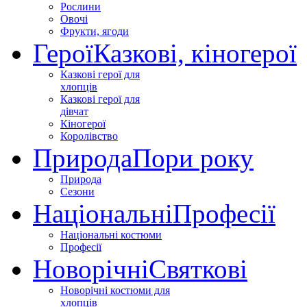
Рослини
Овочі
Фрукти, ягоди
Герої
Казкові, кіногерої
Казкові герої для
хлопців
Казкові герої для
дівчат
Кіногерої
Королівство
Природа
Пори року
Природа
Сезони
Національні
Професії
Національні костюми
Професії
Новорічні
Святкові
Новорічні костюми для
хлопців