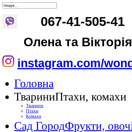
067
-
41
-
505
-
41
Олена та Вікторі
instagram.com/wond
Головна
Тварини
Птахи, комахи
Тварини
Птахи
Комахи
Сад Город
Фрукти, овоч