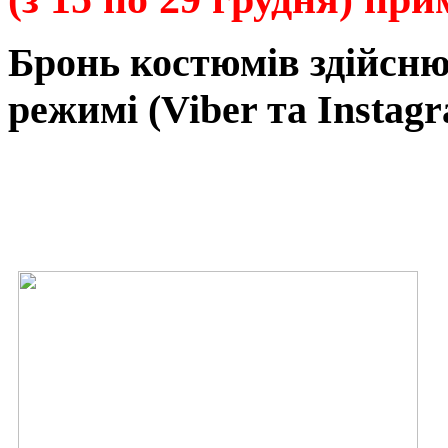
Бронь
костюмів
здійсн
режимі
(Viber та Instagr