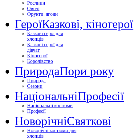
Рослини
Овочі
Фрукти, ягоди
Герої
Казкові, кіногерої
Казкові герої для
хлопців
Казкові герої для
дівчат
Кіногерої
Королівство
Природа
Пори року
Природа
Сезони
Національні
Професії
Національні костюми
Професії
Новорічні
Святкові
Новорічні костюми для
хлопців