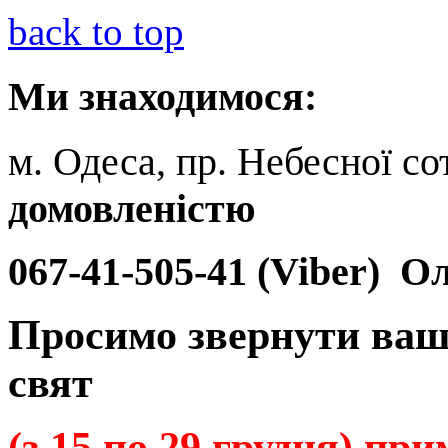
back to top
Ми
знаходимося:
м. Одеса, пр. Небесної сот
домовленістю
067-41-505-41 (Viber)
Ол
Просимо звернути ваш
свят
(з 15 по 29 грудня) пр