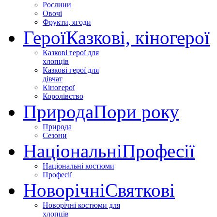
Рослини
Овочі
Фрукти, ягоди
Герої
Казкові, кіногерої
Казкові герої для
хлопців
Казкові герої для
дівчат
Кіногерої
Королівство
Природа
Пори року
Природа
Сезони
Національні
Професії
Національні костюми
Професії
Новорічні
Святкові
Новорічні костюми для
хлопців