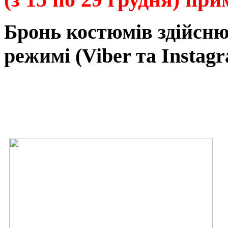
Бронь
костюмів
здійсн
режимі
(Viber та Instagr