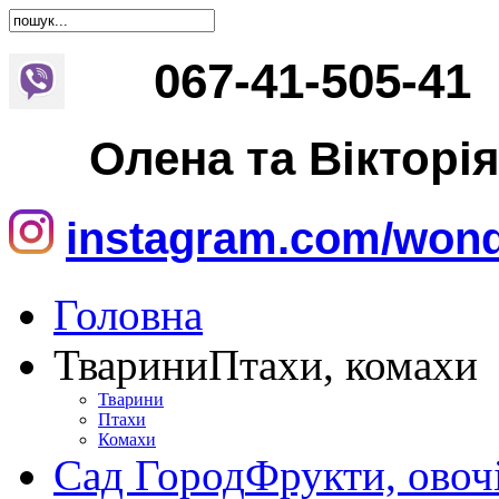
067
-
41
-
505
-
41
Олена та Вікторі
instagram.com/wond
Головна
Тварини
Птахи, комахи
Тварини
Птахи
Комахи
Сад Город
Фрукти, овоч