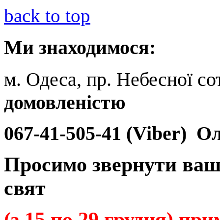
back to top
Ми
знаходимося:
м. Одеса, пр. Небесної сот
домовленістю
067-41-505-41 (Viber)
Ол
Просимо звернути ваш
свят
(з 15 по 29 грудня) пр