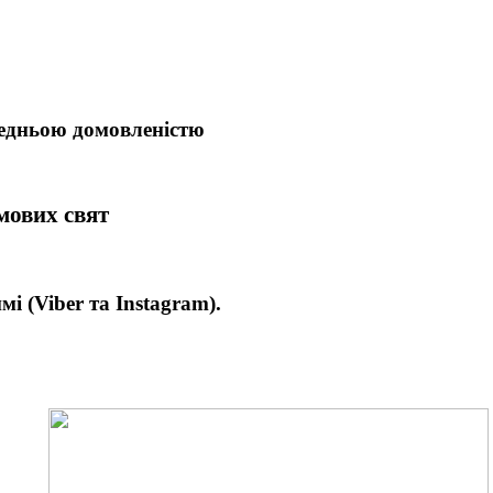
редньою домовленістю
имових свят
имі
(Viber та Instagram).