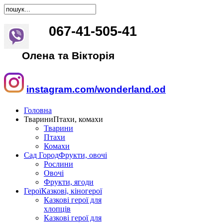
067
-
41
-
505
-
41
Олена та Вікторія
instagram.com/wonderland.od
Головна
Тварини
Птахи, комахи
Тварини
Птахи
Комахи
Сад Город
Фрукти, овочі
Рослини
Овочі
Фрукти, ягоди
Герої
Казкові, кіногерої
Казкові герої для
хлопців
Казкові герої для