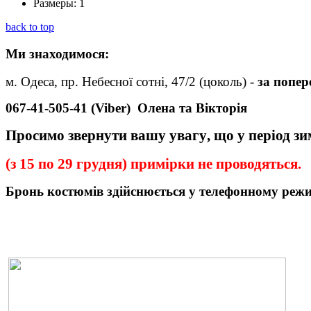
Размеры:
1
back to top
Ми
знаходимося:
м. Одеса, пр. Небесної сотні, 47/2 (цоколь) -
за попе
067-41-505-41 (Viber)
Олена та Вікторія
Просимо звернути вашу увагу
,
що у період з
(з 15 по 29 грудня) примірки не проводяться.
Бронь
костюмів
здійснюється у телефонному реж