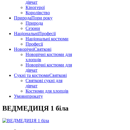
дівчат
Кіногерої
Королівство
Природа
Пори року
Природа
Сезони
Національні
Професії
Національні костюми
Професії
Новорічні
Святкові
Новорічні костюми для
хлопців
Новорічні костюми для
дівчат
Сукні та костюми
Святкові
Святкові сукні для
дівчат
Костюми для хлопців
Умови
прокату
ВЕДМЕДИЦЯ 1 біла