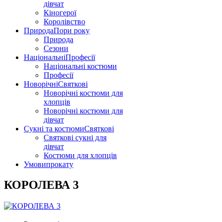
дівчат
Кіногерої
Королівство
Природа
Пори року
Природа
Сезони
Національні
Професії
Національні костюми
Професії
Новорічні
Святкові
Новорічні костюми для
хлопців
Новорічні костюми для
дівчат
Сукні та костюми
Святкові
Святкові сукні для
дівчат
Костюми для хлопців
Умови
прокату
КОРОЛЕВА 3