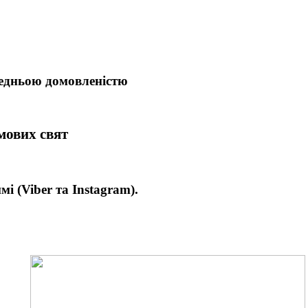
редньою домовленістю
имових свят
имі
(Viber та Instagram).