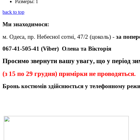
Размеры:
1
back to top
Ми
знаходимося:
м. Одеса, пр. Небесної сотні, 47/2 (цоколь) -
за попе
067-41-505-41 (Viber)
Олена та Вікторія
Просимо звернути вашу увагу
,
що у період з
(з 15 по 29 грудня) примірки не проводяться.
Бронь
костюмів
здійснюється у телефонному реж