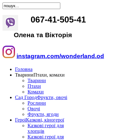
067
-
41
-
505
-
41
Олена та Вікторія
instagram.com/wonderland.od
Головна
Тварини
Птахи, комахи
Тварини
Птахи
Комахи
Сад Город
Фрукти, овочі
Рослини
Овочі
Фрукти, ягоди
Герої
Казкові, кіногерої
Казкові герої для
хлопців
Казкові герої для