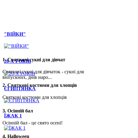
1. Святкові сукні для дівчат
"ВІЙКИ"
Святкові сукні для дівчаток - сукні для випускних, днів народ
1. Святкові сукні для дівчат
20-Х РОКІВ
Святкові сукні для дівчаток - сукні для
випускних, днів наро...
2. Святкові костюми для хлопців
ЄГИПТЯНКА
Святкові костюми для хлопців
3. Осінній бал
ЇЖАК 1
Осінній бал - це свято осені!
4. Halloween