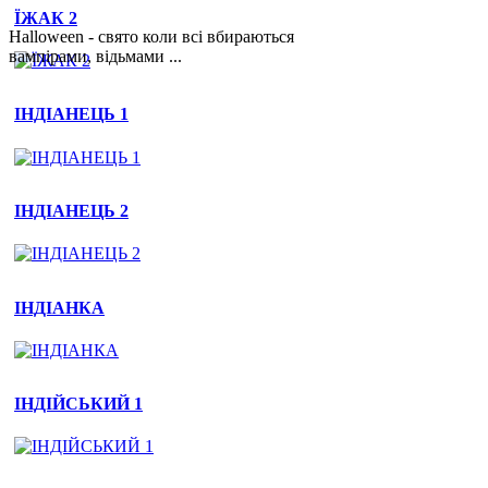
ЇЖАК 2
Halloween - свято коли всі вбираються
вампірами, відьмами ...
2. Святкові костюми для хлопців
ІНДІАНЕЦЬ 1
Святкові костюми для хлопців
ІНДІАНЕЦЬ 2
ІНДІАНКА
ІНДІЙСЬКИЙ 1