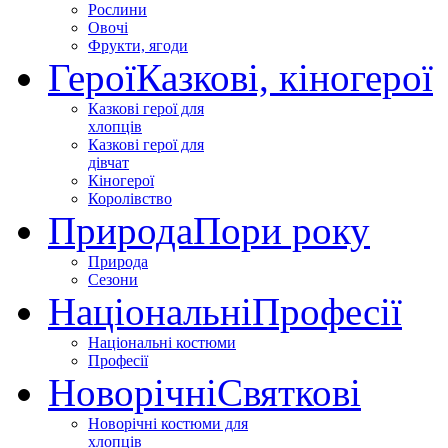
Рослини
Овочі
Фрукти, ягоди
Герої
Казкові, кіногерої
Казкові герої для
хлопців
Казкові герої для
дівчат
Кіногерої
Королівство
Природа
Пори року
Природа
Сезони
Національні
Професії
Національні костюми
Професії
Новорічні
Святкові
Новорічні костюми для
хлопців