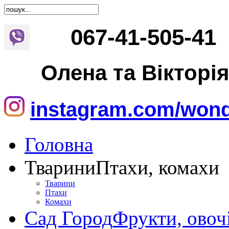
067
-
41
-
505
-
41
Олена та Вікторі
instagram.com/wond
Головна
Тварини
Птахи, комахи
Тварини
Птахи
Комахи
Сад Город
Фрукти, овоч