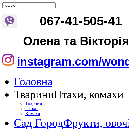
067
-
41
-
505
-
41
Олена та Вікторі
instagram.com/wond
Головна
Тварини
Птахи, комахи
Тварини
Птахи
Комахи
Сад Город
Фрукти, овоч