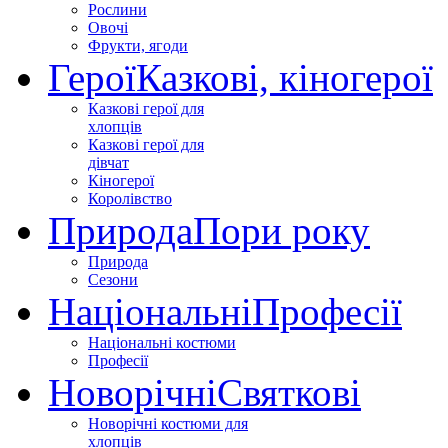
Рослини
Овочі
Фрукти, ягоди
Герої
Казкові, кіногерої
Казкові герої для
хлопців
Казкові герої для
дівчат
Кіногерої
Королівство
Природа
Пори року
Природа
Сезони
Національні
Професії
Національні костюми
Професії
Новорічні
Святкові
Новорічні костюми для
хлопців