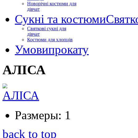
Новорічні костюми для
дівчат
Сукні та костюми
Святк
Святкові сукні для
дівчат
Костюми для хлопців
Умови
прокату
АЛІСА
Размеры:
1
back to top