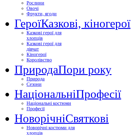
Рослини
Овочі
Фрукти, ягоди
Герої
Казкові, кіногерої
Казкові герої для
хлопців
Казкові герої для
дівчат
Кіногерої
Королівство
Природа
Пори року
Природа
Сезони
Національні
Професії
Національні костюми
Професії
Новорічні
Святкові
Новорічні костюми для
хлопців