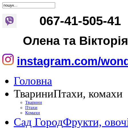
067
-
41
-
505
-
41
Олена та Вікторі
instagram.com/wond
Головна
Тварини
Птахи, комахи
Тварини
Птахи
Комахи
Сад Город
Фрукти, овоч