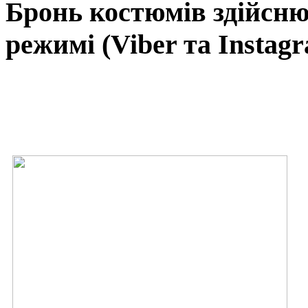
Бронь
костюмів
здійсн
режимі
(Viber та Instagr