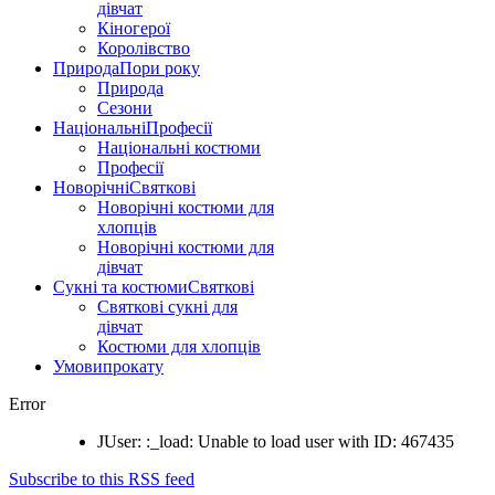
дівчат
Кіногерої
Королівство
Природа
Пори року
Природа
Сезони
Національні
Професії
Національні костюми
Професії
Новорічні
Святкові
Новорічні костюми для
хлопців
Новорічні костюми для
дівчат
Сукні та костюми
Святкові
Святкові сукні для
дівчат
Костюми для хлопців
Умови
прокату
Error
JUser: :_load: Unable to load user with ID: 467435
Subscribe to this RSS feed