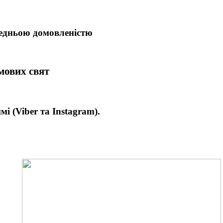
редньою домовленістю
имових свят
имі
(Viber та Instagram).