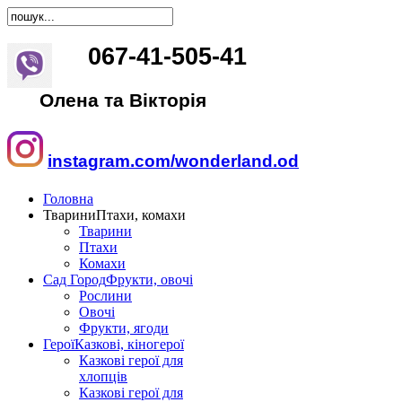
067
-
41
-
505
-
41
Олена та Вікторія
instagram.com/wonderland.od
Головна
Тварини
Птахи, комахи
Тварини
Птахи
Комахи
Сад Город
Фрукти, овочі
Рослини
Овочі
Фрукти, ягоди
Герої
Казкові, кіногерої
Казкові герої для
хлопців
Казкові герої для